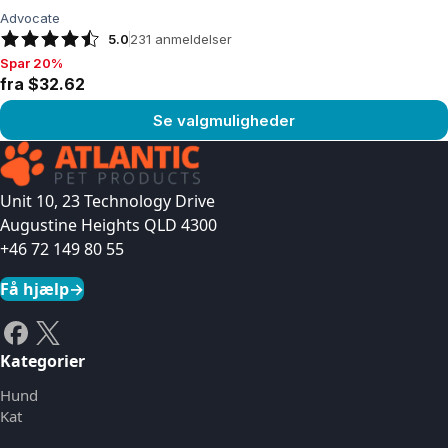
Advocate
5.0
231
anmeldelser
Spar 20%
Spar 20%, fra $32.62
fra $32.62
Se valgmuligheder
Se produkt
Unit 10, 23 Technology Drive
Augustine Heights QLD 4300
+46 72 149 80 55
Få hjælp
→
Kategorier
Hund
Kat