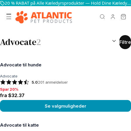
20 % RABAT på Alle Kæledyrsprodukter — Hold Dine Kæledyr Glade og Sunde
SØGERESUL
Advocate
2
Filtre
Advocate til hunde
Advocate
5.0
201
anmeldelser
Spar 20%
Spar 20%, fra $32.37
fra $32.37
Se valgmuligheder
Se produkt
Advocate til katte