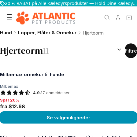
20 % RABAT på Alle Kæledyrsprodukter — Hold Dine Kæledyr Glade og Sunde
Hund
Lopper, Flåter & Ormekur
Hjerteorm
SORTÉR EF
Hjerteorm
11
Filtre
Milbemax ormekur til hunde
Milbemax
4.9
37
anmeldelser
Spar 20%
Spar 20%, fra $12.68
fra $12.68
Se valgmuligheder
Se produkt