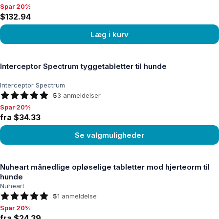
Spar 20%
Spar 20%, $132.94
$132.94
Læg i kurv
Se produkt
Interceptor Spectrum tyggetabletter til hunde
Interceptor Spectrum
5
3
anmeldelser
Spar 20%
Spar 20%, fra $34.33
fra $34.33
Se valgmuligheder
Se produkt
Nuheart månedlige opløselige tabletter mod hjerteorm til
hunde
Nuheart
5
1
anmeldelse
Spar 20%
Spar 20%, fra $24.39
fra $24.39