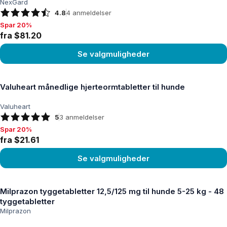
NexGard
4.8
4
anmeldelser
Spar 20%
Spar 20%, fra $81.20
fra $81.20
Se valgmuligheder
Se produkt
Valuheart månedlige hjerteormtabletter til hunde
Valuheart
5
3
anmeldelser
Spar 20%
Spar 20%, fra $21.61
fra $21.61
Se valgmuligheder
Se produkt
Milprazon tyggetabletter 12,5/125 mg til hunde 5-25 kg - 48
tyggetabletter
Milprazon