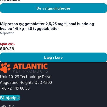
Se valgmuligheder
Se produkt
Milprazon tyggetabletter 2,5/25 mg til små hunde og
hvalpe 1-5 kg - 48 tyggetabletter
Milprazon
Spar 20%
Spar 20%, $69.26
$69.26
Læg i kurv
Se produkt
Unit 10, 23 Technology Drive
Augustine Heights QLD 4300
+46 72 149 80 55
Få hjælp
→