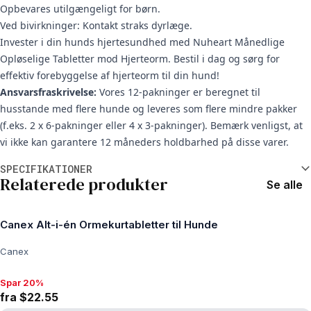
Opbevares utilgængeligt for børn.
Ved bivirkninger: Kontakt straks dyrlæge.
Invester i din hunds hjertesundhed med Nuheart Månedlige
Opløselige Tabletter mod Hjerteorm. Bestil i dag og sørg for
effektiv forebyggelse af hjerteorm til din hund!
Ansvarsfraskrivelse:
Vores 12-pakninger er beregnet til
husstande med flere hunde og leveres som flere mindre pakker
(f.eks. 2 x 6-pakninger eller 4 x 3-pakninger). Bemærk venligst, at
vi ikke kan garantere 12 måneders holdbarhed på disse varer.
Yderligere oplysninger
SPECIFIKATIONER
Relaterede produkter
Se alle
Canex Alt-i-én Ormekurtabletter til Hunde
Canex
Spar 20%
Spar 20%, fra $22.55
fra $22.55