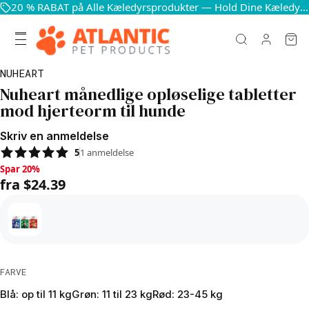
20 % RABAT på Alle Kæledyrsprodukter — Hold Dine Kæledyr Glade og Sunde
NUHEART
Nuheart månedlige opløselige tabletter
mod hjerteorm til hunde
Skriv en anmeldelse
5
1
anmeldelse
Spar 20%, fra $24.39
Spar 20%
fra $24.39
FARVE
Blå: op til 11 kg
Grøn: 11 til 23 kg
Rød: 23-45 kg