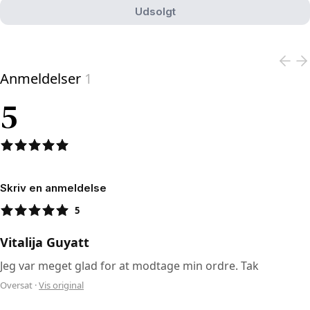
Udsolgt
View product
Anmeldelser
1
5
Skriv en anmeldelse
5
Vitalija Guyatt
Jeg var meget glad for at modtage min ordre. Tak
Oversat
·
Vis original