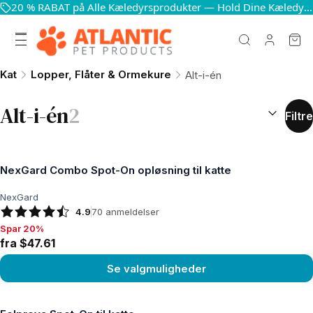
20 % RABAT på Alle Kæledyrsprodukter — Hold Dine Kæledyr Glade og Sunde
Kat
Lopper, Flåter & Ormekure
Alt-i-én
SORTÉR EF
Alt-i-én
2
Filtre
NexGard Combo Spot-On opløsning til katte
NexGard
4.9
70
anmeldelser
Spar 20%
Spar 20%, fra $47.61
fra $47.61
Se valgmuligheder
Se produkt