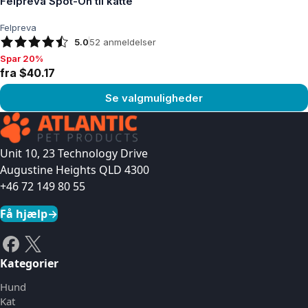
Felpreva Spot-On til katte
Felpreva
5.0
52
anmeldelser
Spar 20%
Spar 20%, fra $40.17
fra $40.17
Se valgmuligheder
Se produkt
Unit 10, 23 Technology Drive
Augustine Heights QLD 4300
+46 72 149 80 55
Få hjælp
→
Kategorier
Hund
Kat