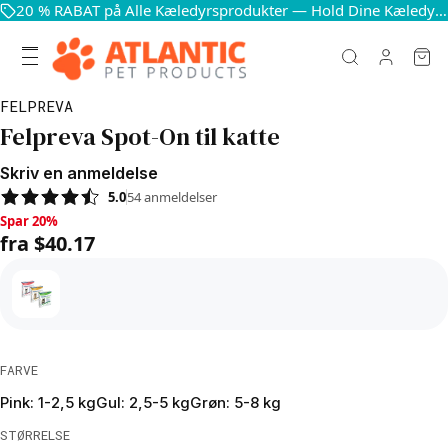
20 % RABAT på Alle Kæledyrsprodukter — Hold Dine Kæledyr Glade og Sunde
FELPREVA
Felpreva Spot-On til katte
Skriv en anmeldelse
5.0
54
anmeldelser
Spar 20%, fra $40.17
Spar 20%
fra $40.17
FARVE
Pink: 1-2,5 kg
Gul: 2,5-5 kg
Grøn: 5-8 kg
STØRRELSE