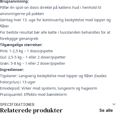
Brugsanvisning:
Påfør én spot-on dosis direkte på kattens hud i henhold til
anvisningerne på pakken
Gentag hver 13. uge for kontinuerlig beskyttelse mod lopper og
flåter
For bedste resultat bør alle katte i husstanden behandles for at
forebygge genangreb
Tilgængelige størrelser:
Pink: 1-2,5 kg – 1 dosis/pipette
Gul: 2,5-5 kg – 1 eller 2 doser/pipetter
Grøn: 5-8 kg – 1 eller 2 doser/pipetter
Ingredienser:
Tigolaner: Langvarig beskyttelse mod lopper og flåter (Ixodes
holocyclus) i 13 uger
Emodepsid: Virker mod spolorm, lungeorm og hageorm
Praziquantel: Effektiv mod bændelorm
Yderligere oplysninger
SPECIFIKATIONER
Relaterede produkter
Se alle