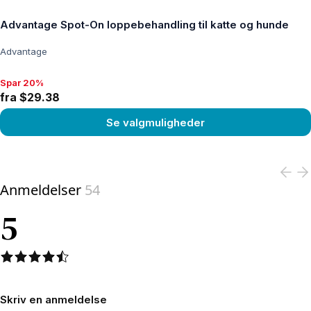
Advantage Spot-On loppebehandling til katte og hunde
Advantage
Spar 20%
Spar 20%, fra $29.38
fra $29.38
Se valgmuligheder
View product
Anmeldelser
54
5
Skriv en anmeldelse