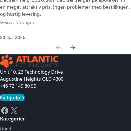
Det samme produkt som det, der sælges på apoteket, til
en meget attraktiv pris. Ingen problemer med bestillingen,
og hurtig levering.
Oversat
·
Vis original
20. juli 2026
Unit 10, 23 Technology Drive
Augustine Heights QLD 4300
+46 72 149 80 55
Få hjælp
→
Kategorier
Hund