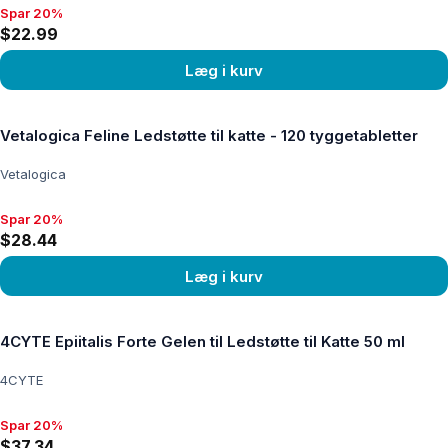
Spar 20%
Spar 20%, $22.99
$22.99
Læg i kurv
Se produkt
Vetalogica Feline Ledstøtte til katte - 120 tyggetabletter
Vetalogica
Spar 20%
Spar 20%, $28.44
$28.44
Læg i kurv
Se produkt
4CYTE Epiitalis Forte Gelen til Ledstøtte til Katte 50 ml
4CYTE
Spar 20%
Spar 20%, $37.34
$37.34