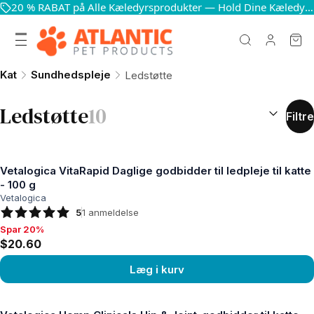
20 % RABAT på Alle Kæledyrsprodukter — Hold Dine Kæledyr Glade og Sunde
Kat
Sundhedspleje
Ledstøtte
SORTÉR EF
Ledstøtte
10
Filtre
Vetalogica VitaRapid Daglige godbidder til ledpleje til katte
- 100 g
Vetalogica
5
1
anmeldelse
Spar 20%
Spar 20%, $20.60
$20.60
Læg i kurv
Se produkt