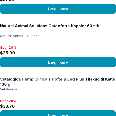
Læg i kurv
Se produkt
Natural Animal Solutions Osteoforte Kapsler 60 stk.
Natural Animal Solutions
Spar 20%
Spar 20%, $35.99
$35.99
Læg i kurv
Se produkt
Vetalogica Hemp Clinicals Hofte & Led Plus Tilskud til Katte
100 g
Vetalogica
Spar 20%
Spar 20%, $33.76
$33.76
Læg i kurv