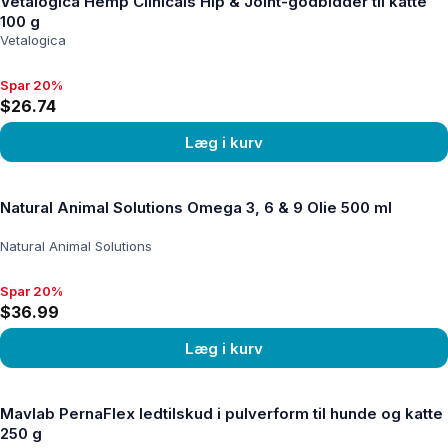
Vetalogica Hemp Clinicals Hip & Joint-godbidder til katte
100 g
Vetalogica
Spar 20%
Spar 20%, $26.74
$26.74
Læg i kurv
Se produkt
Natural Animal Solutions Omega 3, 6 & 9 Olie 500 ml
Natural Animal Solutions
Spar 20%
Spar 20%, $36.99
$36.99
Læg i kurv
Se produkt
Mavlab PernaFlex ledtilskud i pulverform til hunde og katte
250 g