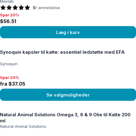
Mavlab
5
1
anmeldelse
Spar 20%
Spar 20%, $56.51
$56.51
Læg i kurv
Se produkt
Synoquin kapsler til katte: essentiel ledstøtte med EFA
Synoquin
Spar 20%
Spar 20%, fra $37.05
fra $37.05
Se valgmuligheder
Se produkt
Natural Animal Solutions Omega 3, 6 & 9 Olie til Katte 200
ml
Natural Animal Solutions