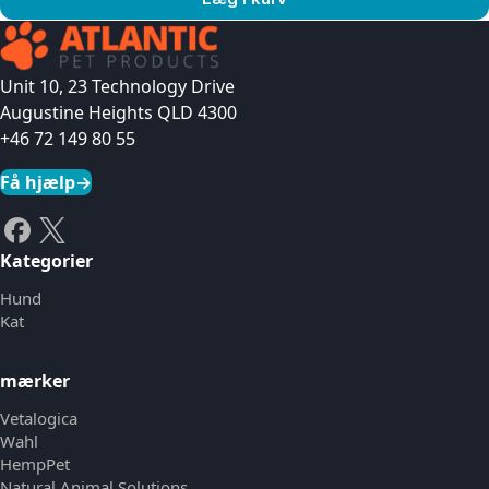
Se produkt
Unit 10, 23 Technology Drive
Augustine Heights QLD 4300
+46 72 149 80 55
Få hjælp
→
Kategorier
Hund
Kat
mærker
Vetalogica
Wahl
HempPet
Natural Animal Solutions