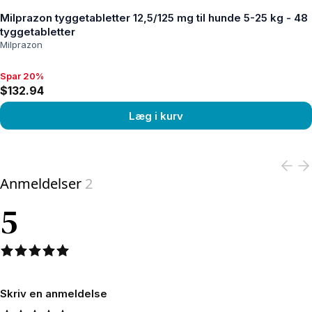
Milprazon tyggetabletter 12,5/125 mg til hunde 5-25 kg - 48
tyggetabletter
Milprazon
Spar 20%
Spar 20%, $132.94
$132.94
Læg i kurv
View product
Anmeldelser
2
5
Skriv en anmeldelse