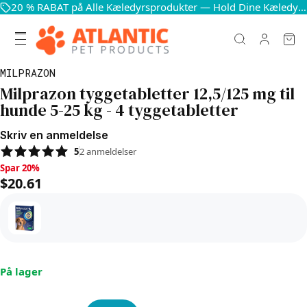
20 % RABAT på Alle Kæledyrsprodukter — Hold Dine Kæledyr Glade og Sunde
MILPRAZON
Milprazon tyggetabletter 12,5/125 mg til
hunde 5-25 kg - 4 tyggetabletter
Skriv en anmeldelse
5
2
anmeldelser
Spar 20%, $20.61
Spar 20%
$20.61
På lager