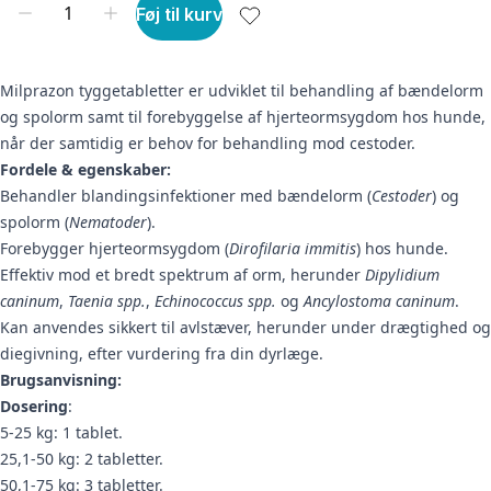
Føj til kurv
Milprazon tyggetabletter er udviklet til behandling af bændelorm
og spolorm samt til forebyggelse af hjerteormsygdom hos hunde,
når der samtidig er behov for behandling mod cestoder.
Fordele & egenskaber:
Behandler blandingsinfektioner med bændelorm (
Cestoder
) og
spolorm (
Nematoder
).
Forebygger hjerteormsygdom (
Dirofilaria immitis
) hos hunde.
Effektiv mod et bredt spektrum af orm, herunder
Dipylidium
caninum
,
Taenia spp.
,
Echinococcus spp.
og
Ancylostoma caninum
.
Kan anvendes sikkert til avlstæver, herunder under drægtighed og
diegivning, efter vurdering fra din dyrlæge.
Brugsanvisning:
Dosering
:
5-25 kg: 1 tablet.
25,1-50 kg: 2 tabletter.
50,1-75 kg: 3 tabletter.