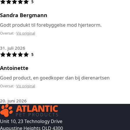
5
Sandra Bergmann
Godt produkt til forebyggelse mod hjerteorm.
Oversat
·
Vis original
31. juli 2026
5
Antoinette
Goed product, en goedkoper dan bij dierenartsen
Oversat
·
Vis original
20. juni 2026
Unit 10, 23 Technology Drive
Augustine Heights QLD 4300