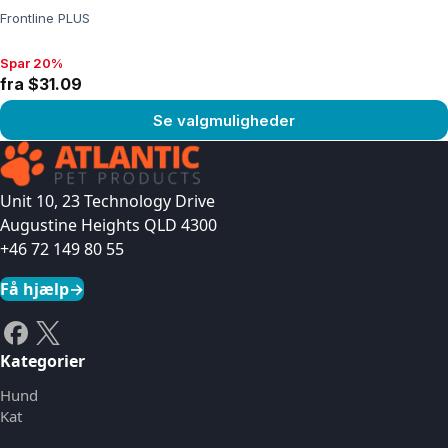
Frontline PLUS
Spar 20%
Spar 20%, fra $31.09
fra $31.09
Se valgmuligheder
Se produkt
Unit 10, 23 Technology Drive
Augustine Heights QLD 4300
+46 72 149 80 55
Få hjælp
→
Kategorier
Hund
Kat