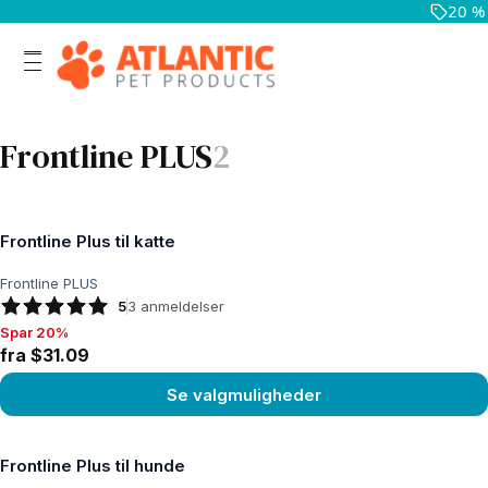
20 %
Frontline PLUS
2
Frontline Plus til katte
Frontline PLUS
5
3
anmeldelser
Spar 20%
Spar 20%, fra $31.09
fra $31.09
Se valgmuligheder
Se produkt
Frontline Plus til hunde