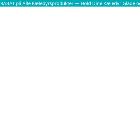
 RABAT på Alle Kæledyrsprodukter — Hold Dine Kæledyr Glade o