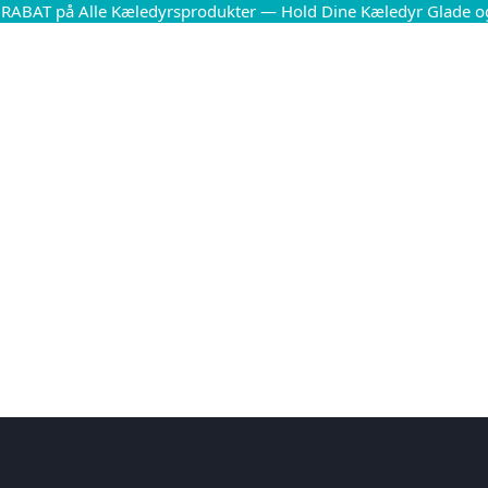
 RABAT på Alle Kæledyrsprodukter — Hold Dine Kæledyr Glade o