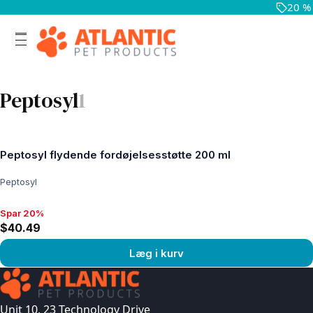
20 %
Peptosyl
1
Peptosyl flydende fordøjelsesstøtte 200 ml
Peptosyl
Spar 20%
Spar 20%, $40.49
$40.49
Læg i kurv
Se produkt
Unit 10, 23 Technology Drive