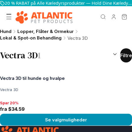
20 % RABAT på Alle Kæledyrsprodukter — Hold Dine Kæledyr Glade og Sunde
Hund
Lopper, Flåter & Ormekur
Lokal & Spot-on Behandling
Vectra 3D
SORTÉR EF
Vectra 3D
1
Filtre
Vectra 3D til hunde og hvalpe
Vectra 3D
Spar 20%
Spar 20%, fra $34.59
fra $34.59
Se valgmuligheder
Se produkt