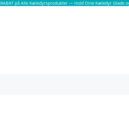
 RABAT på Alle Kæledyrsprodukter — Hold Dine Kæledyr Glade o