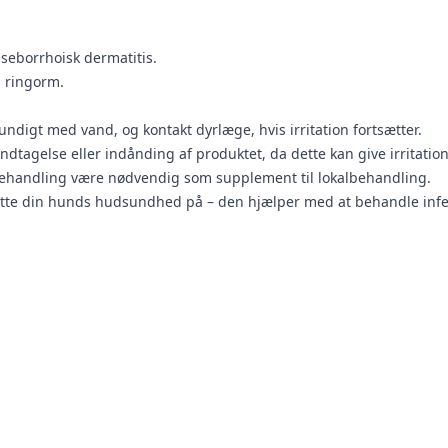
 seborrhoisk dermatitis.
d ringorm.
ndigt med vand, og kontakt dyrlæge, hvis irritation fortsætter.
tagelse eller indånding af produktet, da dette kan give irritation
abehandling være nødvendig som supplement til lokalbehandling.
tte din hunds hudsundhed på – den hjælper med at behandle infekt