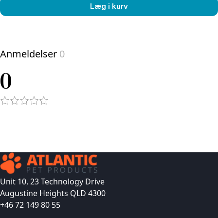
Læg i kurv
View product
Anmeldelser
0
0
Unit 10, 23 Technology Drive
Augustine Heights QLD 4300
+46 72 149 80 55