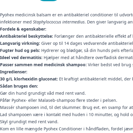
Pyohex medicinsk balsam er en antibakteriel conditioner til udvort
infektioner med
Staphylococcus intermedius
. Den giver langvarig a
Fordele & egenskaber:
Antibakteriel beskyttelse:
Forlænger den antibakterielle effekt af
Langvarig virkning:
Giver op til 14 dages vedvarende antibakteriel
Fugter hud og pels:
Hydrerer og blødgør, så din hunds pels efter
Ideel ved dermatitis:
Hjælper med at håndtere overfladisk dermati
Passer sammen med medicinsk shampoo:
Virker bedst ved brug
Ingredienser:
30 g/L klorhexidin gluconat:
Et kraftigt antibakterielt middel, der
Sådan bruges den:
Gør din hund grundigt våd med rent vand.
Påfør Pyohex- eller Malaseb-shampoo flere steder i pelsen.
Massér shampooen ind, til det skummer. Brug evt. en svamp for at
Lad shampooen være i kontakt med huden i 10 minutter, og hold o
Skyl grundigt med rent vand.
Kom en lille mængde Pyohex Conditioner i håndfladen, fordel jævnt