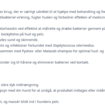
es brug, der er særligt udviklet til at hjælpe med behandling og f
ntibakteriel virkning, fugter huden og forbedrer effekten af med
 klorhexidin ved effektivt at målrette og dræbe bakterier gennem 
 beskyttelse på hud og pels.
lades sund og skinnende.
tis og infektioner forbundet med
Staphylococcus intermedius
.
 sammen med Pyohex- eller Malaseb-shampoo for optimal hud- og
 binder sig til hårene og eliminerer bakterier ved kontakt.
 sikre dyb indtrængning.
psyn med din hund for at undgå, at produktet indtages eller indå
, og massér blidt ind i hundens pels.