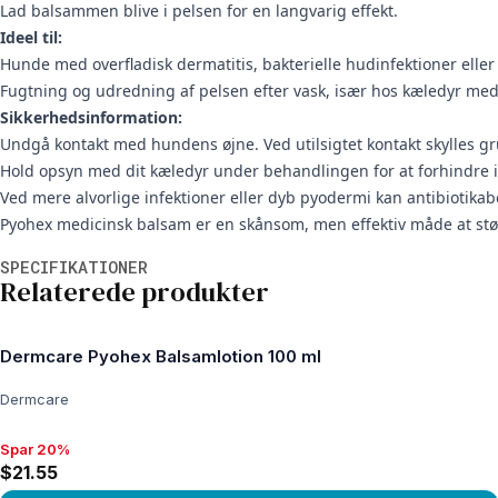
Lad balsammen blive i pelsen for en langvarig effekt.
Ideel til:
Hunde med overfladisk dermatitis, bakterielle hudinfektioner eller
Fugtning og udredning af pelsen efter vask, især hos kæledyr me
Sikkerhedsinformation:
Undgå kontakt med hundens øjne. Ved utilsigtet kontakt skylles gru
Hold opsyn med dit kæledyr under behandlingen for at forhindre ind
Ved mere alvorlige infektioner eller dyb pyodermi kan antibiotik
Pyohex medicinsk balsam er en skånsom, men effektiv måde at stø
Yderligere oplysninger
SPECIFIKATIONER
Relaterede produkter
Dermcare Pyohex Balsamlotion 100 ml
Dermcare
Spar 20%
Spar 20%, $21.55
$21.55