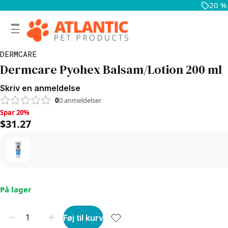
20 %
DERMCARE
Dermcare Pyohex Balsam/Lotion 200 ml
Skriv en anmeldelse
0
0
anmeldelser
Spar 20%, $31.27
Spar 20%
$31.27
På lager
Føj til kurv