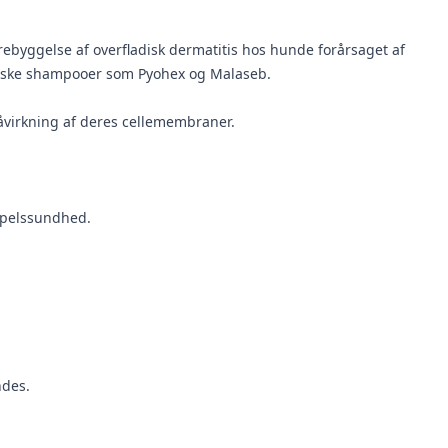
orebyggelse af overfladisk dermatitis hos hunde forårsaget af
icinske shampooer som Pyohex og Malaseb.
påvirkning af deres cellemembraner.
 pelssundhed.
ndes.