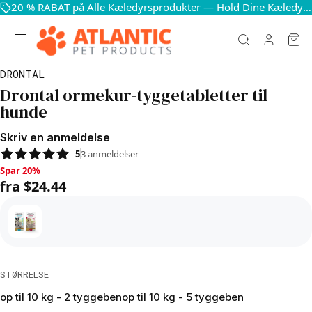
20 % RABAT på Alle Kæledyrsprodukter — Hold Dine Kæledyr Glade og Sunde
DRONTAL
Drontal ormekur-tyggetabletter til
hunde
Skriv en anmeldelse
5
3
anmeldelser
Spar 20%, fra $24.44
Spar 20%
fra $24.44
STØRRELSE
op til 10 kg - 2 tyggeben
op til 10 kg - 5 tyggeben