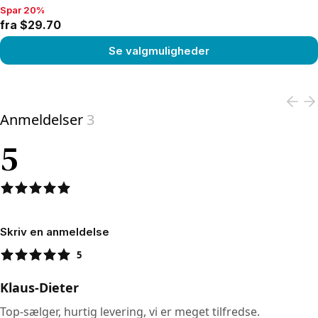
Spar 20%
Spar 20%, fra $29.70
fra $29.70
Se valgmuligheder
View product
Anmeldelser
3
5
Skriv en anmeldelse
5
Klaus-Dieter
Top-sælger, hurtig levering, vi er meget tilfredse.