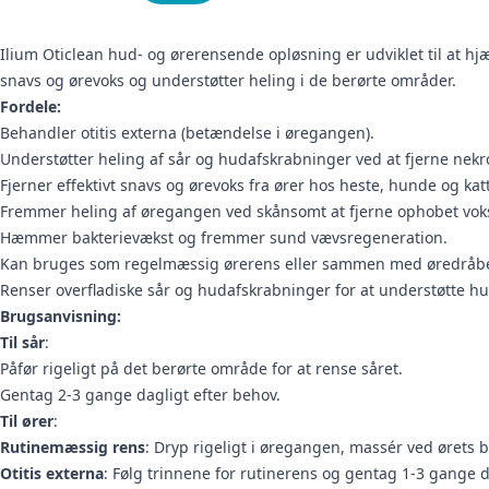
Ilium Oticlean hud- og ørerensende opløsning er udviklet til at hj
snavs og ørevoks og understøtter heling i de berørte områder.
Fordele:
Behandler otitis externa (betændelse i øregangen).
Understøtter heling af sår og hudafskrabninger ved at fjerne nekro
Fjerner effektivt snavs og ørevoks fra ører hos heste, hunde og kat
Fremmer heling af øregangen ved skånsomt at fjerne ophobet vok
Hæmmer bakterievækst og fremmer sund vævsregeneration.
Kan bruges som regelmæssig ørerens eller sammen med øredråber
Renser overfladiske sår og hudafskrabninger for at understøtte hu
Brugsanvisning:
Til sår
:
Påfør rigeligt på det berørte område for at rense såret.
Gentag 2-3 gange dagligt efter behov.
Til ører
:
Rutinemæssig rens
: Dryp rigeligt i øregangen, massér ved ørets b
Otitis externa
: Følg trinnene for rutinerens og gentag 1-3 gange da