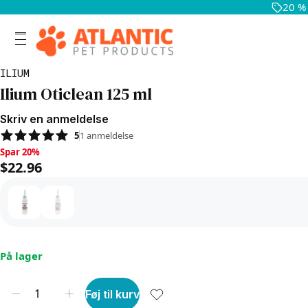
20 %
ILIUM
Ilium Oticlean 125 ml
Skriv en anmeldelse
5
1
anmeldelse
Spar 20%, $22.96
Spar 20%
$22.96
På lager
Føj til kurv