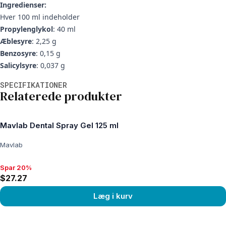
Ingredienser:
Hver 100 ml indeholder
Propylenglykol
: 40 ml
Æblesyre
: 2,25 g
Benzosyre
: 0,15 g
Salicylsyre
: 0,037 g
Yderligere oplysninger
SPECIFIKATIONER
Relaterede produkter
Mavlab Dental Spray Gel 125 ml
Mavlab
Spar 20%
Spar 20%, $27.27
$27.27
Læg i kurv
View product