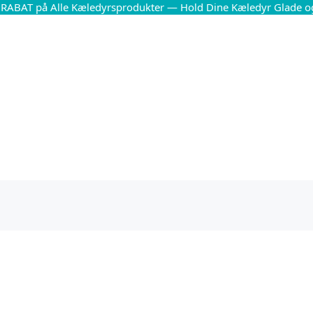
 RABAT på Alle Kæledyrsprodukter — Hold Dine Kæledyr Glade o