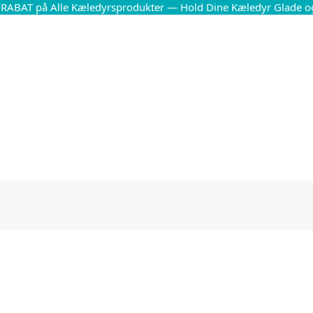
 RABAT på Alle Kæledyrsprodukter — Hold Dine Kæledyr Glade o