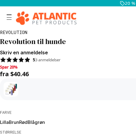
20 %
REVOLUTION
Revolution til hunde
Skriv en anmeldelse
5
3
anmeldelser
Spar 20%, fra $40.46
Spar 20%
fra $40.46
FARVE
Lilla
Brun
Rød
Blågrøn
STØRRELSE