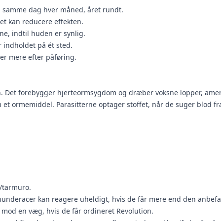
 samme dag hver måned, året rundt.
det kan reducere effekten.
, indtil huden er synlig.
indholdet på ét sted.
ler mere efter påføring.
Det forebygger hjerteormsygdom og dræber voksne lopper, amerik
et ormemiddel. Parasitterne optager stoffet, når de suger blod fr
/tarmuro.
hunderacer kan reagere uheldigt, hvis de får mere end den anbefal
t mod en væg, hvis de får ordineret Revolution.