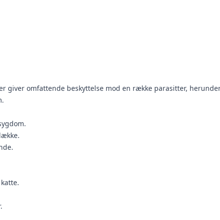
er giver omfattende beskyttelse mod en række parasitter, herunder 
m.
msygdom.
lække.
nde.
katte.
.