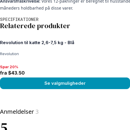
Ansvarsfraskrivelse:
Vores 12-pakninger er beregnet til husstande 
måneders holdbarhed på disse varer.
Yderligere oplysninger
SPECIFIKATIONER
Relaterede produkter
Revolution til katte 2,6-7,5 kg - Blå
Revolution
Spar 20%
Spar 20%, fra $43.50
fra $43.50
Se valgmuligheder
View product
Anmeldelser
3
5