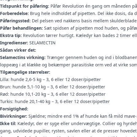
Tidspunkt for påføring:
Påfør Revolution én gang om måneden på
Forberedelse:
Brug hele indholdet af pipetten. Del ikke dosis, da 
Påføringssted:
Del pelsen ved nakkens basis mellem skulderbladene
Påfør behandlingen:
Sæt spidsen af pipetten mod huden, og påfør 
Ekstra tip:
Revolution tørrer hurtigt. Kæledyr kan bades 2 timer el
Ingredienser:
SELAMECTIN
Sådan virker det:
Selamectins virkning:
Trænger gennem huden og ind i blodbanen. 
loppeæg i at klække og bekæmper parasitiske orm ved at virke som 
Tilgængelige størrelser:
Lilla: hunde 2,6-5 kg – 3, 6 eller 12 doser/pipetter
Brun: hunde 5,1-10 kg – 3, 6 eller 12 doser/pipetter
Rød: hunde 10,1-20 kg – 3, 6 eller 12 doser/pipetter
Turkis: hunde 20,1-40 kg – 3, 6 eller 12 doser/pipetter
Forsigtighed:
Bivirkninger:
Sjældne; mindre end 1% af hunde kan få mild mave-
Ikke til:
Kæledyr, der er syge eller undervægtige. Collier og hyrde
gang, udvidede pupiller, rysten, savlen eller at de presser hovede