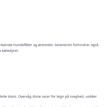
anske hundeflåter og øremider. Selamectin forhindrer også
a kæledyret.
ede dosis. Overvåg disse racer for tegn på svaghed, usikker