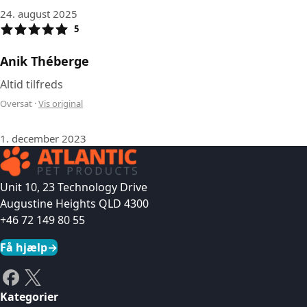
24. august 2025
5
Anik Théberge
Altid tilfreds
Oversat
·
Vis original
1. december 2023
Unit 10, 23 Technology Drive
Augustine Heights QLD 4300
+46 72 149 80 55
Få hjælp
→
Kategorier