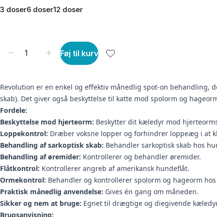
3 doser
6 doser
12 doser
Føj til kurv
Revolution er en enkel og effektiv månedlig spot-on behandling, d
skab). Det giver også beskyttelse til katte mod spolorm og hageor
Fordele:
Beskyttelse mod hjerteorm:
Beskytter dit kæledyr mod hjerteor
Loppekontrol:
Dræber voksne lopper og forhindrer loppeæg i at k
Behandling af sarkoptisk skab:
Behandler sarkoptisk skab hos hu
Behandling af øremider:
Kontrollerer og behandler øremider.
Flåtkontrol:
Kontrollerer angreb af amerikansk hundeflåt.
Ormekontrol:
Behandler og kontrollerer spolorm og hageorm hos 
Praktisk månedlig anvendelse:
Gives én gang om måneden.
Sikker og nem at bruge:
Egnet til drægtige og diegivende kæledyr
Brugsanvisning: