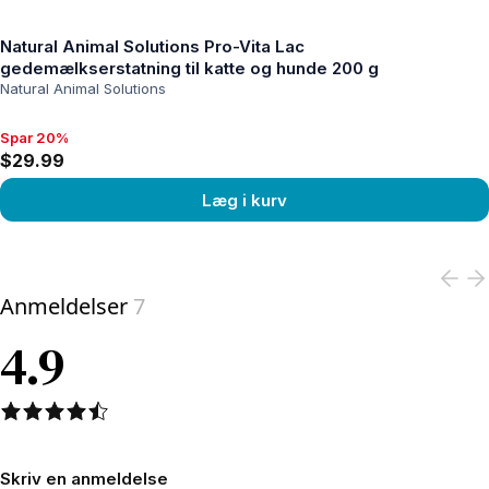
Natural Animal Solutions Pro-Vita Lac
gedemælkserstatning til katte og hunde 200 g
Natural Animal Solutions
Spar 20%
Spar 20%, $29.99
$29.99
Læg i kurv
View product
Anmeldelser
7
4.9
Skriv en anmeldelse