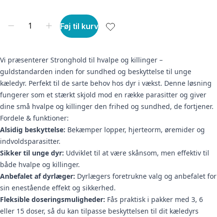
Føj til kurv
Vi præsenterer Stronghold til hvalpe og killinger –
guldstandarden inden for sundhed og beskyttelse til unge
kæledyr. Perfekt til de sarte behov hos dyr i vækst. Denne løsning
fungerer som et stærkt skjold mod en række parasitter og giver
dine små hvalpe og killinger den frihed og sundhed, de fortjener.
Fordele & funktioner:
Alsidig beskyttelse:
Bekæmper lopper, hjerteorm, øremider og
indvoldsparasitter.
Sikker til unge dyr:
Udviklet til at være skånsom, men effektiv til
både hvalpe og killinger.
Anbefalet af dyrlæger:
Dyrlægers foretrukne valg og anbefalet for
sin enestående effekt og sikkerhed.
Fleksible doseringsmuligheder:
Fås praktisk i pakker med 3, 6
eller 15 doser, så du kan tilpasse beskyttelsen til dit kæledyrs