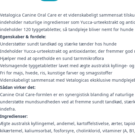
Vetalogica Canine Oral Care er et videnskabeligt sammensat tils
indeholder naturlige ingredienser som Yucca-urteekstrakt og anti
indeholder 120 tyggetabletter, så tandpleje bliver nemt for hunde i 
Egenskaber & fordele:
Understøtter sundt tandkød og stærke tænder hos hunde
Indeholder Yucca-urteekstrakt og antioxidanter, der fremmer go
Hjælper med at opretholde en sund tarmmikroflora
Velsmagende tyggetabletter lavet med ægte australsk kyllinge- o
Fri for majs, hvede, ris, kunstige farver og smagsstoffer
Videnskabeligt sammensat med Vetalogicas eksklusive mundpleje
Sådan virker det:
Canine Oral Care-formlen er en synergistisk blanding af naturlig
understøtte mundsundheden ved at fremme sundt tandkød, stærke 
indefra.
Ingredienser:
Ægte australsk kyllingemel, andemel, kartoffelstivelse, ærter, tapio
kikærtemel, kaliumsorbat, fosforsyre, cholinklorid, vitaminer (A, B1