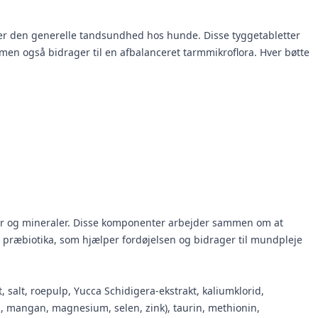
er den generelle tandsundhed hos hunde. Disse tyggetabletter
en også bidrager til en afbalanceret tarmmikroflora. Hver bøtte
iner og mineraler. Disse komponenter arbejder sammen om at
ræbiotika, som hjælper fordøjelsen og bidrager til mundpleje
, salt, roepulp, Yucca Schidigera-ekstrakt, kaliumklorid,
ern, mangan, magnesium, selen, zink), taurin, methionin,