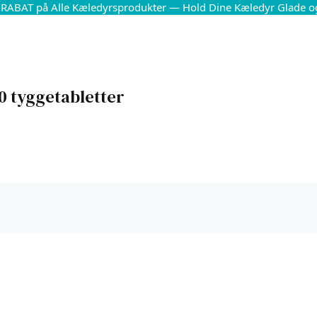
 RABAT på Alle Kæledyrsprodukter — Hold Dine Kæledyr Glade o
20 tyggetabletter