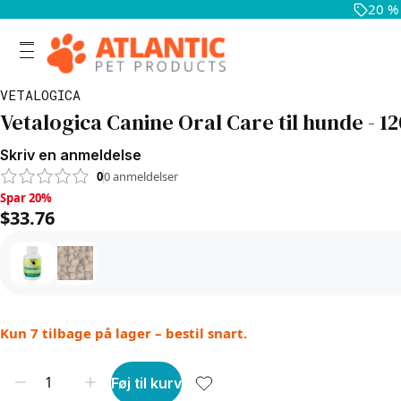
20 %
VETALOGICA
Vetalogica Canine Oral Care til hunde - 1
Skriv en anmeldelse
0
0
anmeldelser
Spar 20%, $33.76
Spar 20%
$33.76
Kun 7 tilbage på lager – bestil snart.
Føj til kurv