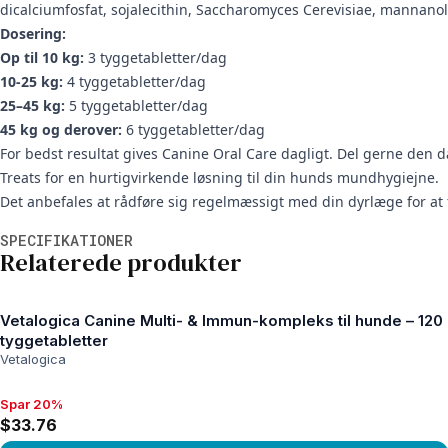
dicalciumfosfat, sojalecithin, Saccharomyces Cerevisiae, mannanol
Dosering:
Op til 10 kg:
3 tyggetabletter/dag
10-25 kg:
4 tyggetabletter/dag
25–45 kg:
5 tyggetabletter/dag
45 kg og derover:
6 tyggetabletter/dag
For bedst resultat gives Canine Oral Care dagligt. Del gerne de
Treats for en hurtigvirkende løsning til din hunds mundhygiejne.
Det anbefales at rådføre sig regelmæssigt med din dyrlæge for at
Yderligere oplysninger
SPECIFIKATIONER
Relaterede produkter
Vetalogica Canine Multi- & Immun-kompleks til hunde – 120
tyggetabletter
Vetalogica
Spar 20%
Spar 20%, $33.76
$33.76