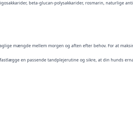
igosakkarider, beta-glucan-polysakkarider, rosmarin, naturlige ant
n daglige mængde mellem morgen og aften efter behov. For at maks
 fastlægge en passende tandplejerutine og sikre, at din hunds ern