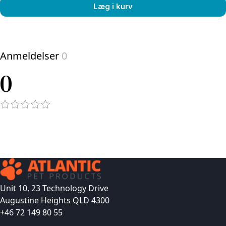
Læg i kurv
View product
Anmeldelser
0
0
Unit 10, 23 Technology Drive
Augustine Heights QLD 4300
+46 72 149 80 55