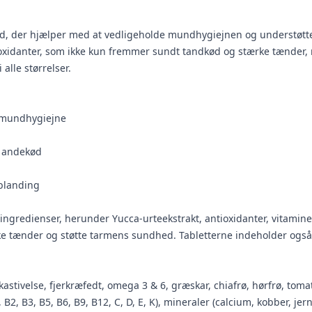
kud, der hjælper med at vedligeholde mundhygiejnen og understøtt
oxidanter, som ikke kun fremmer sundt tandkød og stærke tænder, m
alle størrelser.
d mundhygiejne
g andekød
blanding
e ingredienser, herunder Yucca-urteekstrakt, antioxidanter, vitam
tænder og støtte tarmens sundhed. Tabletterne indeholder også p
kastivelse, fjerkræfedt, omega 3 & 6, græskar, chiafrø, hørfrø, tomat
, B2, B3, B5, B6, B9, B12, C, D, E, K), mineraler (calcium, kobber, j