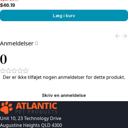
Spar 20%, $46.19
$46.19
Læg i kurv
View product
Anmeldelser
0
0
Der er ikke tilføjet nogen anmeldelser for dette produkt.
Skriv en anmeldelse
Unit 10, 23 Technology Drive
Augustine Heights QLD 4300