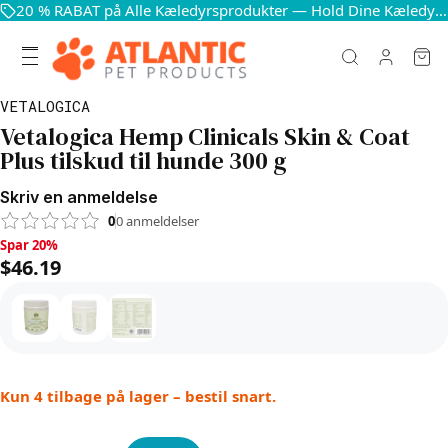
20 % RABAT på Alle Kæledyrsprodukter — Hold Dine Kæledyr Glade og Sunde
VETALOGICA
Vetalogica Hemp Clinicals Skin & Coat
Plus tilskud til hunde 300 g
Skriv en anmeldelse
0
0
anmeldelser
Spar 20%, $46.19
Spar 20%
$46.19
Kun 4 tilbage på lager – bestil snart.