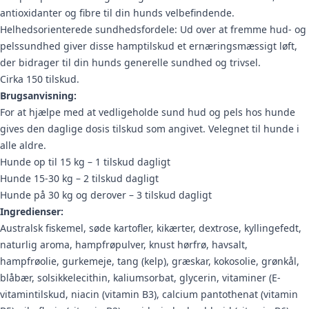
antioxidanter og fibre til din hunds velbefindende.
Helhedsorienterede sundhedsfordele: Ud over at fremme hud- og
pelssundhed giver disse hamptilskud et ernæringsmæssigt løft,
der bidrager til din hunds generelle sundhed og trivsel.
Cirka 150 tilskud.
Brugsanvisning:
For at hjælpe med at vedligeholde sund hud og pels hos hunde
gives den daglige dosis tilskud som angivet. Velegnet til hunde i
alle aldre.
Hunde op til 15 kg – 1 tilskud dagligt
Hunde 15-30 kg – 2 tilskud dagligt
Hunde på 30 kg og derover – 3 tilskud dagligt
Ingredienser:
Australsk fiskemel, søde kartofler, kikærter, dextrose, kyllingefedt,
naturlig aroma, hampfrøpulver, knust hørfrø, havsalt,
hampfrøolie, gurkemeje, tang (kelp), græskar, kokosolie, grønkål,
blåbær, solsikkelecithin, kaliumsorbat, glycerin, vitaminer (E-
vitamintilskud, niacin (vitamin B3), calcium pantothenat (vitamin