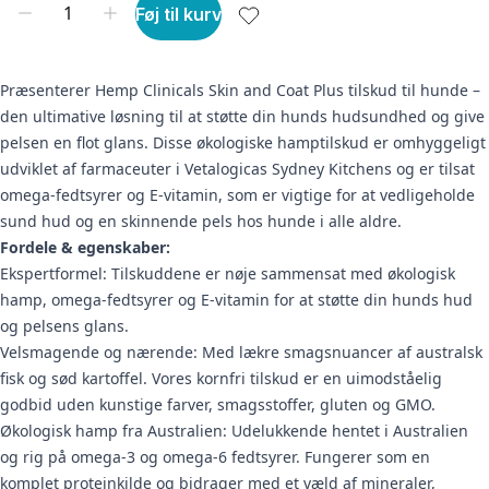
Føj til kurv
Præsenterer Hemp Clinicals Skin and Coat Plus tilskud til hunde –
den ultimative løsning til at støtte din hunds hudsundhed og give
pelsen en flot glans. Disse økologiske hamptilskud er omhyggeligt
udviklet af farmaceuter i Vetalogicas Sydney Kitchens og er tilsat
omega-fedtsyrer og E-vitamin, som er vigtige for at vedligeholde
sund hud og en skinnende pels hos hunde i alle aldre.
Fordele & egenskaber:
Ekspertformel: Tilskuddene er nøje sammensat med økologisk
hamp, omega-fedtsyrer og E-vitamin for at støtte din hunds hud
og pelsens glans.
Velsmagende og nærende: Med lækre smagsnuancer af australsk
fisk og sød kartoffel. Vores kornfri tilskud er en uimodståelig
godbid uden kunstige farver, smagsstoffer, gluten og GMO.
Økologisk hamp fra Australien: Udelukkende hentet i Australien
og rig på omega-3 og omega-6 fedtsyrer. Fungerer som en
komplet proteinkilde og bidrager med et væld af mineraler,