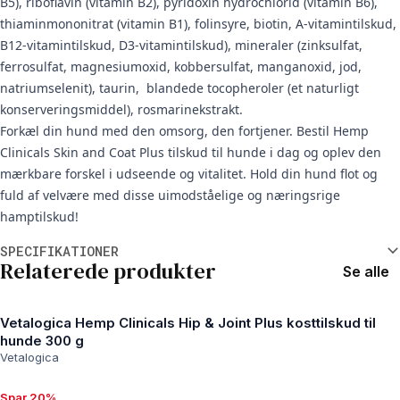
B5), riboflavin (vitamin B2), pyridoxin hydrochlorid (vitamin B6),
thiaminmononitrat (vitamin B1), folinsyre, biotin, A-vitamintilskud,
B12-vitamintilskud, D3-vitamintilskud), mineraler (zinksulfat,
ferrosulfat, magnesiumoxid, kobbersulfat, manganoxid, jod,
natriumselenit), taurin, blandede tocopheroler (et naturligt
konserveringsmiddel), rosmarinekstrakt.
Forkæl din hund med den omsorg, den fortjener. Bestil Hemp
Clinicals Skin and Coat Plus tilskud til hunde i dag og oplev den
mærkbare forskel i udseende og vitalitet. Hold din hund flot og
fuld af velvære med disse uimodståelige og næringsrige
hamptilskud!
Yderligere oplysninger
SPECIFIKATIONER
Relaterede produkter
Se alle
Vetalogica Hemp Clinicals Hip & Joint Plus kosttilskud til
hunde 300 g
Vetalogica
Spar 20%