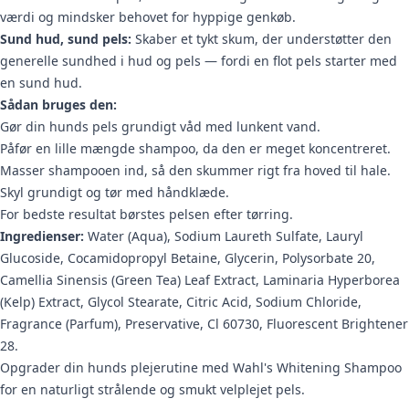
værdi og mindsker behovet for hyppige genkøb.
Sund hud, sund pels:
Skaber et tykt skum, der understøtter den
generelle sundhed i hud og pels — fordi en flot pels starter med
en sund hud.
Sådan bruges den:
Gør din hunds pels grundigt våd med lunkent vand.
Påfør en lille mængde shampoo, da den er meget koncentreret.
Masser shampooen ind, så den skummer rigt fra hoved til hale.
Skyl grundigt og tør med håndklæde.
For bedste resultat børstes pelsen efter tørring.
Ingredienser:
Water (Aqua), Sodium Laureth Sulfate, Lauryl
Glucoside, Cocamidopropyl Betaine, Glycerin, Polysorbate 20,
Camellia Sinensis (Green Tea) Leaf Extract, Laminaria Hyperborea
(Kelp) Extract, Glycol Stearate, Citric Acid, Sodium Chloride,
Fragrance (Parfum), Preservative, Cl 60730, Fluorescent Brightener
28.
Opgrader din hunds plejerutine med Wahl's Whitening Shampoo
for en naturligt strålende og smukt velplejet pels.