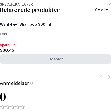
Yderligere oplysninger
SPECIFIKATIONER
Relaterede produkter
Se alle
Wahl 4-i-1 Shampoo 300 ml
Wahl
Spar 20%
Spar 20%, $30.45
$30.45
Udsolgt
View product
Anmeldelser
0
0