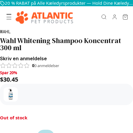
20 % RABAT på Alle Kæledyrsprodukter — Hold Dine Kæledyr Glade og Sunde
WAHL
Wahl Whitening Shampoo Koncentrat
300 ml
Skriv en anmeldelse
0
0
anmeldelser
Spar 20%, $30.45
Spar 20%
$30.45
Out of stock