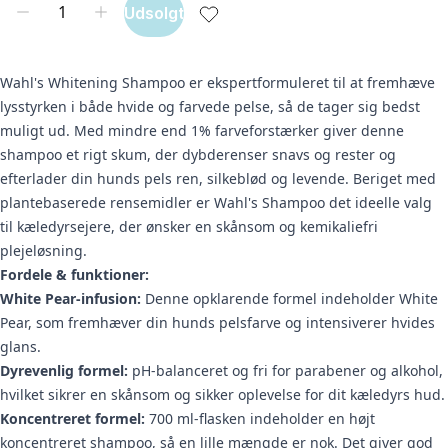
Udsolgt
Wahl's Whitening Shampoo er ekspertformuleret til at fremhæve
lysstyrken i både hvide og farvede pelse, så de tager sig bedst
muligt ud. Med mindre end 1% farveforstærker giver denne
shampoo et rigt skum, der dybderenser snavs og rester og
efterlader din hunds pels ren, silkeblød og levende. Beriget med
plantebaserede rensemidler er Wahl's Shampoo det ideelle valg
til kæledyrsejere, der ønsker en skånsom og kemikaliefri
plejeløsning.
Fordele & funktioner:
White Pear-infusion:
Denne opklarende formel indeholder White
Pear, som fremhæver din hunds pelsfarve og intensiverer hvides
glans.
Dyrevenlig formel:
pH-balanceret og fri for parabener og alkohol,
hvilket sikrer en skånsom og sikker oplevelse for dit kæledyrs hud.
Koncentreret formel:
700 ml-flasken indeholder en højt
koncentreret shampoo, så en lille mængde er nok. Det giver god