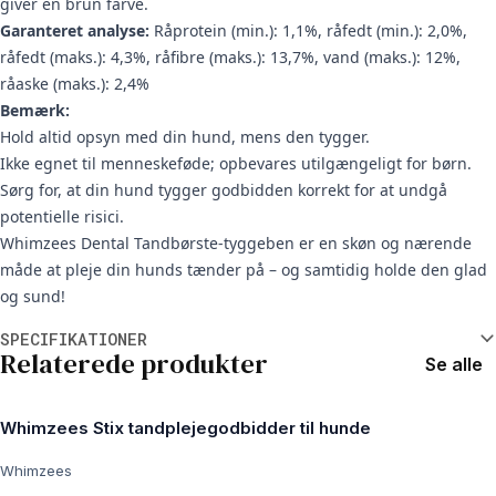
giver en brun farve.
Garanteret analyse:
Råprotein (min.): 1,1%, råfedt (min.): 2,0%,
råfedt (maks.): 4,3%, råfibre (maks.): 13,7%, vand (maks.): 12%,
råaske (maks.): 2,4%
Bemærk:
Hold altid opsyn med din hund, mens den tygger.
Ikke egnet til menneskeføde; opbevares utilgængeligt for børn.
Sørg for, at din hund tygger godbidden korrekt for at undgå
potentielle risici.
Whimzees Dental Tandbørste-tyggeben er en skøn og nærende
måde at pleje din hunds tænder på – og samtidig holde den glad
og sund!
Yderligere oplysninger
SPECIFIKATIONER
Relaterede produkter
Se alle
Whimzees Stix tandplejegodbidder til hunde
Whimzees