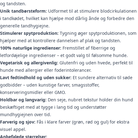
og tandsten.
Unik tandbørsteform:
Udformet til at stimulere blodcirkulationen
i tandkødet, hvilket kan hjælpe mod dårlig ånde og forbedre den
generelle tandhygiejne.
Stimulerer spytproduktion:
Tygning øger spytproduktionen, som
hjælper med at kontrollere dannelsen af plak og tandsten.
100% naturlige ingredienser:
Fremstillet af fiberrige og
letfordøjelige ingredienser – et godt valg til følsomme hunde.
Vegetarisk og allergivenlig:
Glutenfri og uden hvede, perfekt til
hunde med allergier eller foderintolerancer.
Lavt fedtindhold og uden sukker:
Et sundere alternativ til søde
godbidder – uden kunstige farver, smagsstoffer,
konserveringsmidler eller GMO.
Holdbar og langvarig:
Den seje, nubret tekstur holder din hund
beskæftiget med at tygge i lang tid og understøtter
mundhygiejnen over tid.
Farverig og sjov:
Fås i klare farver (grøn, rød og gul) for ekstra
visuel appel.
Anbefalede størrelser: