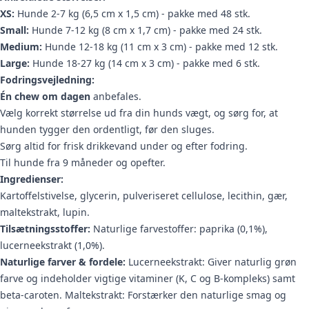
XS:
Hunde 2-7 kg (6,5 cm x 1,5 cm) - pakke med 48 stk.
Small:
Hunde 7-12 kg (8 cm x 1,7 cm) - pakke med 24 stk.
Medium:
Hunde 12-18 kg (11 cm x 3 cm) - pakke med 12 stk.
Large:
Hunde 18-27 kg (14 cm x 3 cm) - pakke med 6 stk.
Fodringsvejledning:
Én chew om dagen
anbefales.
Vælg korrekt størrelse ud fra din hunds vægt, og sørg for, at
hunden tygger den ordentligt, før den sluges.
Sørg altid for frisk drikkevand under og efter fodring.
Til hunde fra 9 måneder og opefter.
Ingredienser:
Kartoffelstivelse, glycerin, pulveriseret cellulose, lecithin, gær,
maltekstrakt, lupin.
Tilsætningsstoffer:
Naturlige farvestoffer: paprika (0,1%),
lucerneekstrakt (1,0%).
Naturlige farver & fordele:
Lucerneekstrakt: Giver naturlig grøn
farve og indeholder vigtige vitaminer (K, C og B-kompleks) samt
beta-caroten. Maltekstrakt: Forstærker den naturlige smag og