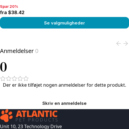
Spar 20%
Spar 20%, fra $38.42
fra $38.42
Se valgmuligheder
View product
Anmeldelser
0
0
Der er ikke tilføjet nogen anmeldelser for dette produkt.
Skriv en anmeldelse
Unit 10, 23 Technology Drive