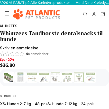
20 % RABAT på Alle Kæledyrsprodukter — Hold Dine Kæledyr Glade og Sunde
WHIMZEES
Whimzees Tandbørste dentalsnacks til
hunde
Skriv en anmeldelse
0
0
anmeldelser
Spar 20%, $36.80
Spar 20%
$36.80
STØRRELSE
XS: Hunde 2-7 kg - 48-pak
S: Hunde 7-12 kg - 24-pak